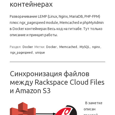
контейнерах
Разворачивание LEMP (Linux, Nginx, MariaDB, PHP-FPM)
плюс ngx_pagespeed module, Memcached и phpMyAdmin
в Docker контейнерах Весь код на гитхабе. Тут только
описание и принцип работы.
Раздел:
Docker
Метки:
Docker
,
Memcached
,
MySQL
,
nginx
,
ngx_pagespeed
,
unique
Синхронизация файлов
между Rackspace Cloud Files
и Amazon S3
В заметке
описан