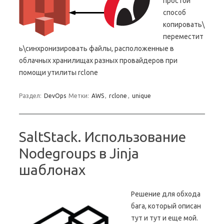
простой
способ
копировать\
переместит
ь\синхронизировать файлы, расположенные в
облачных хранилищах разных провайдеров при
помощи утилиты rclone
Раздел:
DevOps
Метки:
AWS
,
rclone
,
unique
SaltStack. Использование
Nodegroups в Jinja
шаблонах
Решение для обхода
бага, который описан
тут и тут и еще мой.