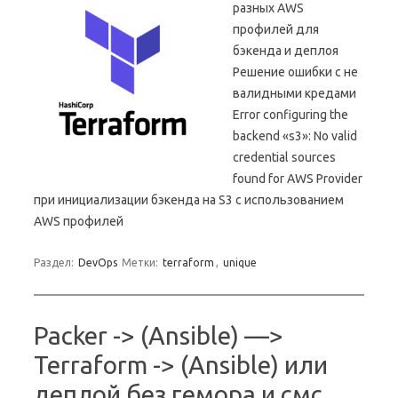
разных AWS
профилей для
бэкенда и деплоя
Решение ошибки с не
валидными кредами
Error configuring the
backend «s3»: No valid
credential sources
found for AWS Provider
при инициализации бэкенда на S3 с использованием
AWS профилей
Раздел:
DevOps
Метки:
terraform
,
unique
Packer -> (Ansible) —>
Terraform -> (Ansible) или
деплой без гемора и смс