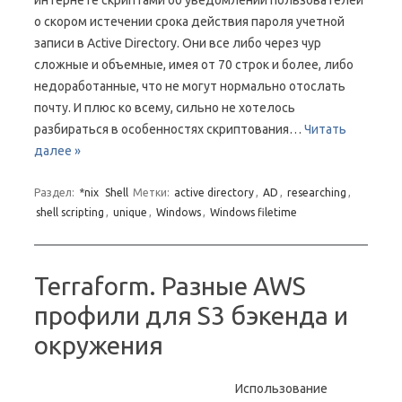
интернете скриптами об уведомлении пользователей
о скором истечении срока действия пароля учетной
записи в Active Directory. Они все либо через чур
сложные и объемные, имея от 70 строк и более, либо
недоработанные, что не могут нормально отослать
почту. И плюс ко всему, сильно не хотелось
разбираться в особенностях скриптования…
Читать
далее »
Раздел:
*nix
Shell
Метки:
active directory
,
AD
,
researching
,
shell scripting
,
unique
,
Windows
,
Windows filetime
Terraform. Разные AWS
профили для S3 бэкенда и
окружения
Использование