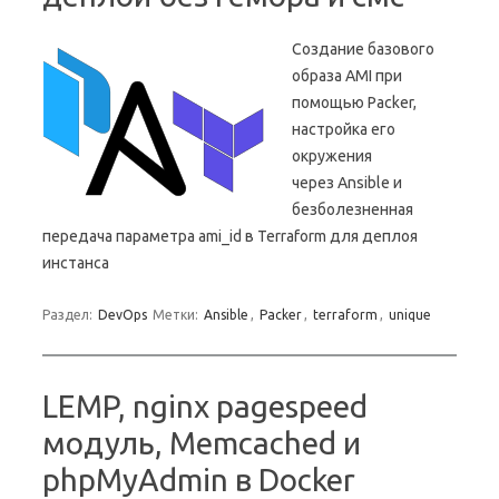
Создание базового
образа AMI при
помощью Packer,
настройка его
окружения
через Ansible и
безболезненная
передача параметра ami_id в Terraform для деплоя
инстанса
Раздел:
DevOps
Метки:
Ansible
,
Packer
,
terraform
,
unique
LEMP, nginx pagespeed
модуль, Memcached и
phpMyAdmin в Docker