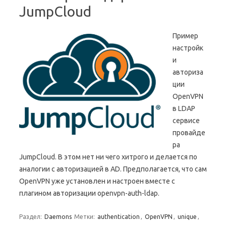
JumpCloud
Пример
настройк
и
авториза
ции
OpenVPN
в LDAP
сервисе
провайде
ра
JumpCloud. В этом нет ни чего хитрого и делается по
аналогии с авторизацией в AD. Предполагается, что сам
OpenVPN уже установлен и настроен вместе с
плагином авторизации openvpn-auth-ldap.
Раздел:
Daemons
Метки:
authentication
,
OpenVPN
,
unique
,