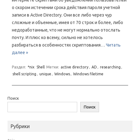
интернете скриптами об уведомлении пользователей
о скором истечении срока действия пароля учетной
записи в Active Directory. Они все либо через чур
сложные и объемные, имея от 70 строк и более, либо
недоработанные, что не могут нормально отослать
почту. И плюс ко всему, сильно не хотелось
разбираться в особенностях скриптования…
Читать
далее »
Раздел:
*nix
Shell
Метки:
active directory
,
AD
,
researching
,
shell scripting
,
unique
,
Windows
,
Windows filetime
Поиск
Поиск
Рубрики