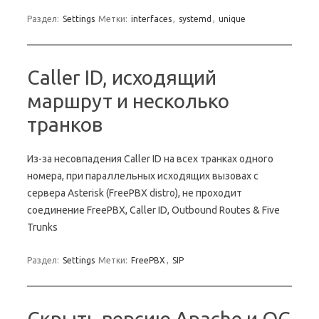
Раздел:
Settings
Метки:
interfaces
,
systemd
,
unique
Caller ID, исходящий
маршрут и несколько
транков
Из-за несовпадения Caller ID на всех транках одного
номера, при параллельных исходящих вызовах с
сервера Asterisk (FreePBX distro), не проходит
соединение FreePBX, Caller ID, Outbound Routes & Five
Trunks
Раздел:
Settings
Метки:
FreePBX
,
SIP
Скрыть версию Apache и ОС