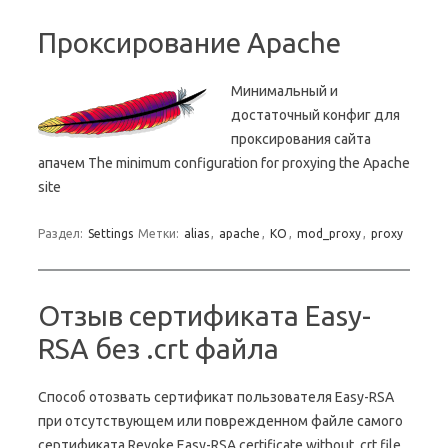
Проксирование Apache
Минимальный и
достаточный конфиг для
проксирования сайта
апачем The minimum configuration for proxying the Apache
site
Раздел:
Settings
Метки:
alias
,
apache
,
KO
,
mod_proxy
,
proxy
Отзыв сертификата Easy-
RSA без .crt файла
Способ отозвать сертификат пользователя Easy-RSA
при отсутствующем или поврежденном файле самого
сертификата Revoke Easy-RSA certificate without .crt file