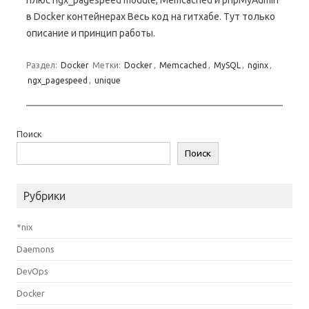
плюс ngx_pagespeed module, Memcached и phpMyAdmin
в Docker контейнерах Весь код на гитхабе. Тут только
описание и принцип работы.
Раздел:
Docker
Метки:
Docker
,
Memcached
,
MySQL
,
nginx
,
ngx_pagespeed
,
unique
Поиск
Поиск
Рубрики
*nix
Daemons
DevOps
Docker