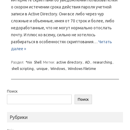
интернете скриптами об уведомлении пользователей
о скором истечении срока действия пароля учетной
записи в Active Directory. Они все либо через чур
сложные и объемные, имея от 70 строк и более, либо
недоработанные, что не могут нормально отослать
почту. И плюс ко всему, сильно не хотелось
разбираться в особенностях скриптования…
Читать
далее »
Раздел:
*nix
Shell
Метки:
active directory
,
AD
,
researching
,
shell scripting
,
unique
,
Windows
,
Windows filetime
Поиск
Поиск
Рубрики