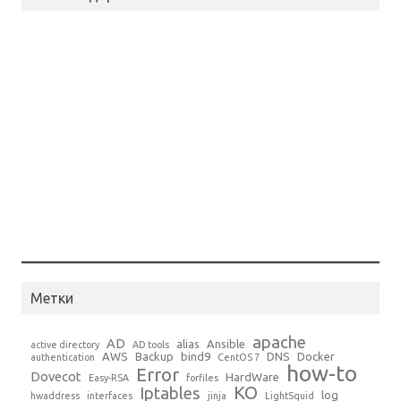
Метки
apache
AD
alias
Ansible
active directory
AD tools
AWS
Backup
bind9
DNS
Docker
authentication
CentOS 7
how-to
Error
Dovecot
HardWare
Easy-RSA
forfiles
KO
Iptables
log
hwaddress
interfaces
jinja
LightSquid