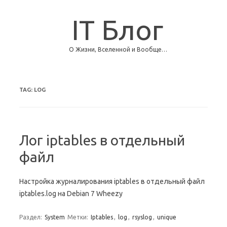
IT Блог
О Жизни, Вселенной и Вообще…
Skip to content
TAG:
LOG
Лог iptables в отдельный
файл
Настройка журналирования iptables в отдельный файл
iptables.log на Debian 7 Wheezy
Раздел:
System
Метки:
Iptables
,
log
,
rsyslog
,
unique