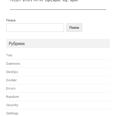
Раздел:
Errors
Метки:
LightSquid
,
log
,
Squid
Поиск
Поиск
Рубрики
*nix
Daemons
DevOps
Docker
Errors
Random
Security
Settings