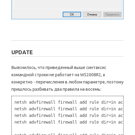
UPDATE
Выяснилось, что приведенный выше синтаксис
командной строки не работает на WS2008R2, а
конкретно - перечисления в любом параметре, поэтому
пришлось разбивать два правила на восемь:
netsh advfirewall firewall add rule dir=in action=
netsh advfirewall firewall add rule dir=in action=
netsh advfirewall firewall add rule dir=in action=
netsh advfirewall firewall add rule dir=in action=