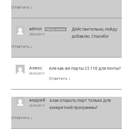
↓
Ответить
admin
Действительно, пойду
Автор записи
28.06.2017
добавлю. Спасибо!
↓
Ответить
Алекс
Але как же порты 25 110 для почты?
29.06.2017
↓
Ответить
андрей
а как открыть порт только для
30.06.2017
конкретной программы?
↓
Ответить