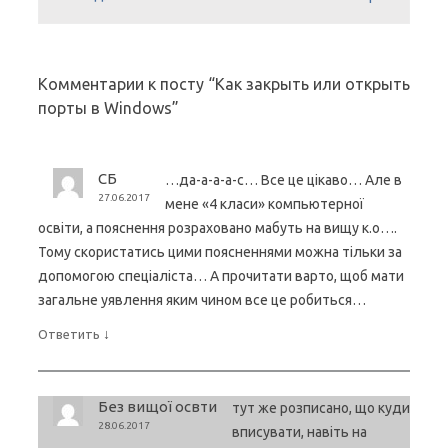
Комментарии к посту “
Как закрыть или открыть
порты в Windows
”
СБ
…да-а-а-а-с… Все це цікаво… Але в
27.06.2017
мене «4 класи» компьютерної
освіти, а пояснення розраховано мабуть на вищу к.о….
Тому скористатись цими поясненнями можна тільки за
допомогою спеціаліста… А прочитати варто, щоб мати
загальне уявлення яким чином все це робиться…
↓
Ответить
Без вищої освти
тут же розписано, що куди
28.06.2017
вписувати, навіть на