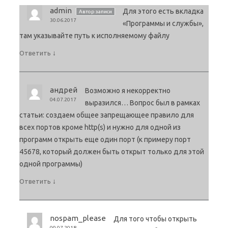
admin
Для этого есть вкладка
Автор записи
30.06.2017
«Программы и службы»,
там указывайте путь к исполняемому файлу
↓
Ответить
андрей
Возможно я некорректно
04.07.2017
выразился… Вопрос был в рамках
статьи: создаем общее запрещающее правило для
всех портов кроме http(s) и нужно для одной из
программ открыть еще один порт (к примеру порт
45678, который должен быть открыт только для этой
одной программы)
↓
Ответить
nospam_please
Для того чтобы открыть
09.07.2018