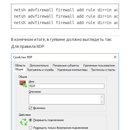
netsh advfirewall firewall add rule dir=in action=
netsh advfirewall firewall add rule dir=in action=
В конечном итоге, в гуёвине должно выглядеть так:
Для правила RDP: