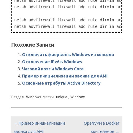
netsh advfirewall firewall add rule dir=in action=
netsh advfirewall firewall add rule dir=in action=
netsh advfirewall firewall add rule dir=in action=
Похожие Записи
Отключить фаервол в Windows из консоли
Отключение IPv6 в Windows
Часовой пояс и Windows Core
Пример инициализации звонка для AMI
Основные атрибуты Active Directory
Раздел:
Windows
Метки:
unique
,
Windows
Навигация по записям
←
Пример инициализации
OpenVPN в Docker
звонка для AMI
контейнере
→