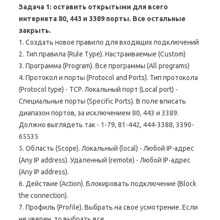
Задача 1: оставить открытыми для всего
интернета 80, 443 и 3389 порты. Все остальные
закрыть.
1. Создать новое правило для входящих подключений
2. Тип правила (Rule Type). Настраиваемые (Custom)
3. Программа (Program). Все программы (All programs)
4. Протокол и порты (Protocol and Ports). Тип протокола
(Protocol type) - TCP. Локальный порт (Local port) -
Специальные порты (Specific Ports). В поле вписать
диапазон портов, за исключением 80, 443 и 3389.
Должно выглядеть так - 1-79, 81-442, 444-3388, 3390-
65535
5. Область (Scope). Локальный (local) - Любой IP-адрес
(Any IP address). Удаленный (remote) - Любой IP-адрес
(Any IP address).
6. Действие (Action). Блокировать подключение (Block
the connection).
7. Профиль (Profile). Выбрать на свое усмотрение. Если
не уверен, то выбрать все.