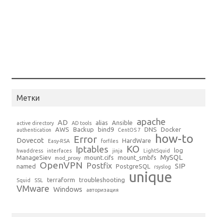
Метки
apache
AD
alias
Ansible
active directory
AD tools
AWS
Backup
bind9
DNS
Docker
authentication
CentOS 7
how-to
Error
Dovecot
HardWare
Easy-RSA
forfiles
KO
Iptables
log
hwaddress
interfaces
jinja
LightSquid
MySQL
ManageSiev
mount.cifs
mount_smbfs
mod_proxy
OpenVPN
Postfix
SIP
named
PostgreSQL
rsyslog
unique
terraform
troubleshooting
Squid
SSL
VMware
Windows
авторизация