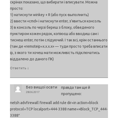
скрінах показано, що вибирати і вписувати. Можна
просто:
1) натиснути winkey + R (або пуск-выполнить)
2) ввести «cmd» і натиснути enter, з’явиться консоль
3) в консоль по черзі береш з блоку, обведеного
пунктиром кожен рядок, копіюєш або вводиш сам і
тиснеш enter, потім слідуючий. І так всі, крім останнього
(там де «remoteip=x.x.x.x» — туди просто треба вписати
ip, з якого ти хочеш мати можливість підключатись
віддалено до даного ПК)
↓
Ответить
Без вищої освти
правда там ще й
28.06.2017
пропущено:
netsh advfirewall firewall add rule dir=in action=block
protocol=TCP localport=444-3388 name=»Block_TCP_444-
3388″