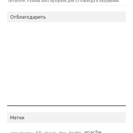
Terraform. Разные AWS профили для S3 бэкенда и окружения
Отблагодарить
Метки
apache
AD
alias
Ansible