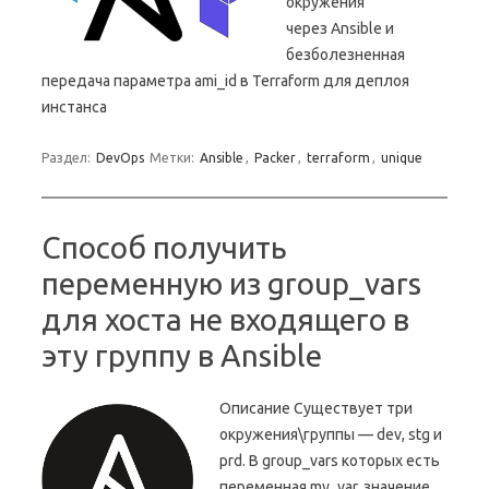
окружения
через Ansible и
безболезненная
передача параметра ami_id в Terraform для деплоя
инстанса
Раздел:
DevOps
Метки:
Ansible
,
Packer
,
terraform
,
unique
Способ получить
переменную из group_vars
для хоста не входящего в
эту группу в Ansible
Описание Существует три
окружения\группы — dev, stg и
prd. В group_vars которых есть
переменная my_var, значение