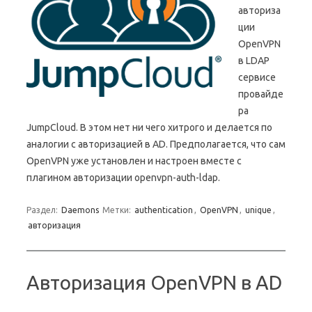
авториза
ции
OpenVPN
в LDAP
сервисе
провайде
ра
JumpCloud. В этом нет ни чего хитрого и делается по
аналогии с авторизацией в AD. Предполагается, что сам
OpenVPN уже установлен и настроен вместе с
плагином авторизации openvpn-auth-ldap.
Раздел:
Daemons
Метки:
authentication
,
OpenVPN
,
unique
,
авторизация
Авторизация OpenVPN в AD