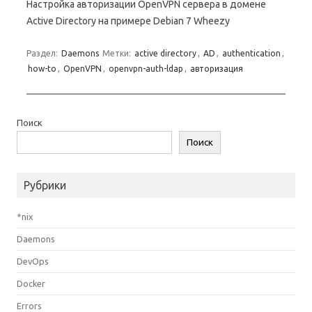
Настройка авторизации OpenVPN сервера в домене
Active Directory на примере Debian 7 Wheezy
Раздел:
Daemons
Метки:
active directory
,
AD
,
authentication
,
how-to
,
OpenVPN
,
openvpn-auth-ldap
,
авторизация
Поиск
Поиск
Рубрики
*nix
Daemons
DevOps
Docker
Errors