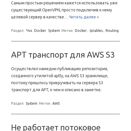
Самым простым решением кажется использовать уже
существующий OpenVPN, просто подключив к нему
целевой сервер в качестве…
Читать далее »
Раздел:
*nix
Docker
System
Метки:
Docker
,
Iptables
,
Routing
APT транспорт для AWS S3
Осуществлял намедни публикацию репозитория,
созданного утилитой aptly, на AWS S3 хранилище,
поэтому пришлось прикручивать на сервера S3
транспорт для APT, о чем и описано в заметке.
Раздел:
System
Метки:
AWS
Не работает потоковое