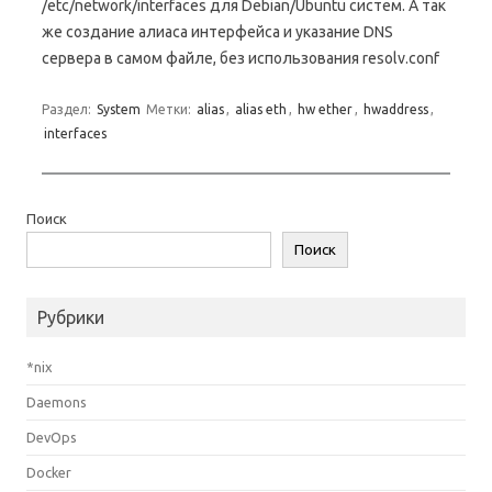
/etc/network/interfaces для Debian/Ubuntu систем. А так
же создание алиаса интерфейса и указание DNS
сервера в самом файле, без использования resolv.conf
Раздел:
System
Метки:
alias
,
alias eth
,
hw ether
,
hwaddress
,
interfaces
Поиск
Поиск
Рубрики
*nix
Daemons
DevOps
Docker