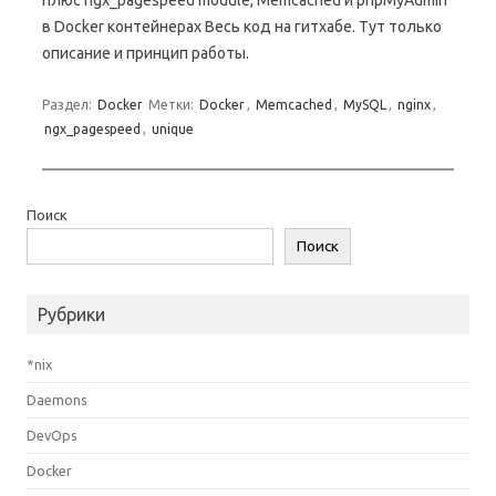
плюс ngx_pagespeed module, Memcached и phpMyAdmin
в Docker контейнерах Весь код на гитхабе. Тут только
описание и принцип работы.
Раздел:
Docker
Метки:
Docker
,
Memcached
,
MySQL
,
nginx
,
ngx_pagespeed
,
unique
Поиск
Поиск
Рубрики
*nix
Daemons
DevOps
Docker