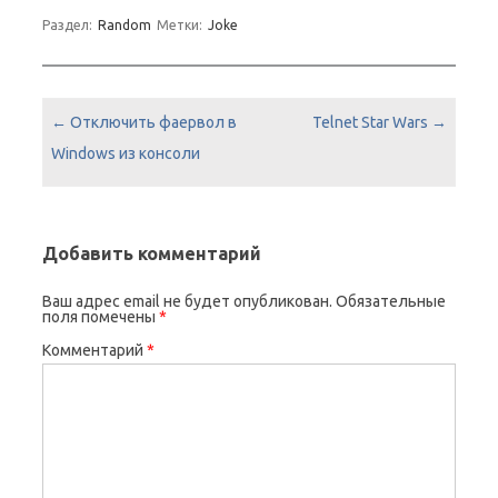
Раздел:
Random
Метки:
Joke
Навигация по записям
←
Отключить фаервол в
Telnet Star Wars
→
Windows из консоли
Добавить комментарий
Ваш адрес email не будет опубликован.
Обязательные
поля помечены
*
Комментарий
*