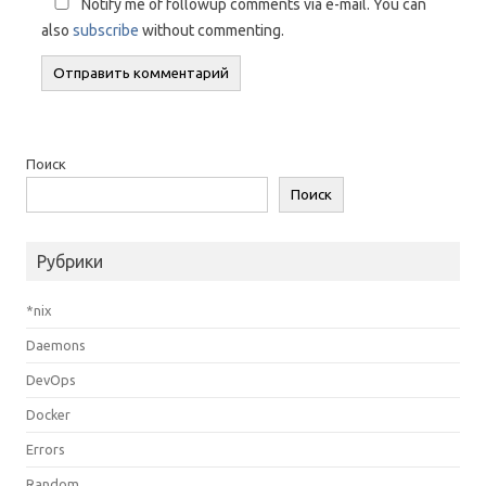
Notify me of followup comments via e-mail. You can
also
subscribe
without commenting.
Поиск
Поиск
Рубрики
*nix
Daemons
DevOps
Docker
Errors
Random