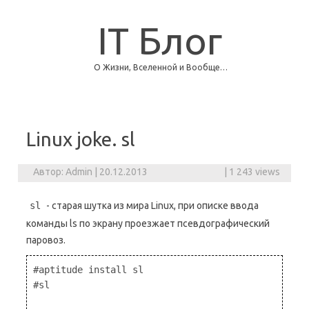
IT Блог
О Жизни, Вселенной и Вообще…
Skip to content
Linux joke. sl
Автор:
Admin
|
20.12.2013
|
1 243 views
sl
- старая шутка из мира Linux, при описке ввода
команды ls по экрану проезжает псевдографический
паровоз.
#aptitude install sl

#sl
