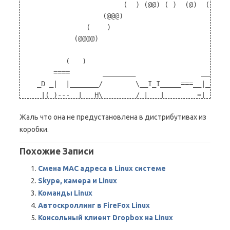
                        (  ) (@@) ( )  (@)  ()    
                   (@@@)

               (    )

            (@@@@)

          (   )

       ====        ________                _______
   _D _|  |_______/        \__I_I_____===__|______
    |(_)---  |   H\________/ |   |        =|___ __
    /     |  |   H  |  |     |   |         ||_| |_
Жаль что она не предустановлена в дистрибутивах из
   |      |  |   H  |__--------------------| [___]
   | ________|___H__/__|_____/[][]~\_______|      
коробки.
   |/ |   |-----------I_____I [][] []  D   |======
Похожие Записи
 __/ =| o |=-~O=====O=====O=====O\ ____Y__________
  |/-=|___|=    ||    ||    ||    |_____/~\___/   
Смена MAC адреса в Linux системе
  \_/      \__/  \__/  \__/  \__/      \_/        
Skype, камера и Linux
Команды Linux
Автоскроллинг в FireFox Linux
Консольный клиент Dropbox на Linux