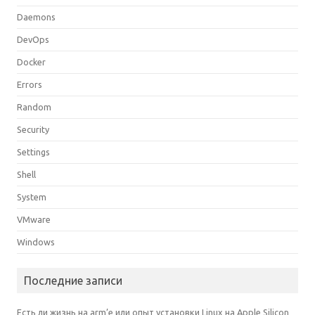
Daemons
DevOps
Docker
Errors
Random
Security
Settings
Shell
System
VMware
Windows
Последние записи
Есть ли жизнь на arm’е или опыт установки Linux на Apple Silicon