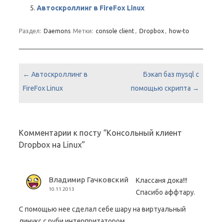
}

Автоскроллинг в FireFox Linux
status() {

Раздел:
Daemons
Метки:
console client
,
Dropbox
,
how-to
   for dbuser in $DROPBOX_USERS; do

       dbpid=`pgrep -u $dbuser dropbox`

       if [ -z $dbpid ] ; then

           echo "dropboxd for USER $dbuser: not ru
Навигация по записям
←
Автоскроллинг в
Бэкап баз mysql с
       else

FireFox Linux
помощью скрипта
→
           echo "dropboxd for USER $dbuser: runnin
       fi

   done

}

Комментарии к посту “
Консольный клиент
Dropbox на Linux
”
case "$1" in

   start)

Владимир Гачковский
Классаня дока!!!
       start

10.11.2013
Спасибо аффтару.
       ;;

   stop)

С помощью нее сделал себе шару на виртуальный
       stop

линукс с руби интерпритатором.