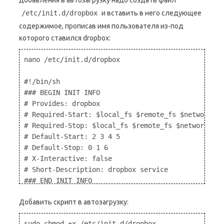
добавления в автозагрузку надо создать файл
/etc/init.d/dropbox
и вставить в него следующее
содержимое, прописав имя пользователя из-под
которого ставился dropbox:
nano /etc/init.d/dropbox

#!/bin/sh

### BEGIN INIT INFO

# Provides: dropbox

# Required-Start: $local_fs $remote_fs $network $s
# Required-Stop: $local_fs $remote_fs $network $sy
# Default-Start: 2 3 4 5

# Default-Stop: 0 1 6

# X-Interactive: false

# Short-Description: dropbox service

### END INIT INFO

Добавить скрипт в автозагрузку:
#dropbox service

DROPBOX_USERS="user"

sudo chmod +x /etc/init.d/dropbox 
