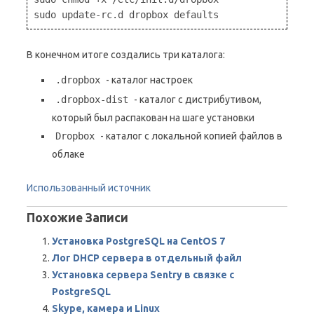
DAEMON=.dropbox-dist/dropbox

start() {

В конечном итоге создались три каталога:
   echo "Starting dropbox..."

   for dbuser in $DROPBOX_USERS; do

.dropbox
- каталог настроек
       HOMEDIR=`getent passwd $dbuser | cut -d: -f
.dropbox-dist
- каталог с дистрибутивом,
       if [ -x $HOMEDIR/$DAEMON ]; then

который был распакован на шаге установки
           HOME="$HOMEDIR" start-stop-daemon -b -o
Dropbox
- каталог с локальной копией файлов в
       fi

облаке
   done

}

Использованный источник
stop() {

Похожие Записи
   echo "Stopping dropbox..."

   for dbuser in $DROPBOX_USERS; do

Установка PostgreSQL на CentOS 7
       HOMEDIR=`getent passwd $dbuser | cut -d: -f
Лог DHCP сервера в отдельный файл
       if [ -x $HOMEDIR/$DAEMON ]; then

Установка сервера Sentry в связке с
           start-stop-daemon -o -c $dbuser -K -u $
PostgreSQL
       fi

Skype, камера и Linux
   done
