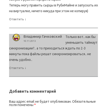
       ;;

Теперь могу править сырцы в РубиМайне и запускать их
   restart|reload|force-reload)

на виртуалке, ничего никуда при этом не копируя)
       stop

       start

↓
Ответить
       ;;

   status)

       status

Владимир Гачковский
Только вот.. как бы
       ;;

10.11.2013
уменьшить таймаут
   *)

синхронизации?.. а то приходиться ждать по 2-3
       echo "Usage: /etc/init.d/dropbox {start|sto
минуты пока файлы решат синхронизироваться.. не
       exit 1

очень удобно..
esac

↓
Ответить
Добавить комментарий
Ваш адрес email не будет опубликован.
Обязательные
поля помечены
*