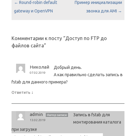
Навигация по записям
←
Round-robin default
Пример инициализации
gateway и OpenVPN
звонка для AMI
→
Комментарии к посту “
Доступ по FTP до
файлов сайта
”
Николай
Добрый день.
07.02.2019
А как правильно сделать запись в
fstab для данного примера?
↓
Ответить
admin
Запись в fstab для
Автор записи
13.02.2019
монтирования каталога
при загрузке