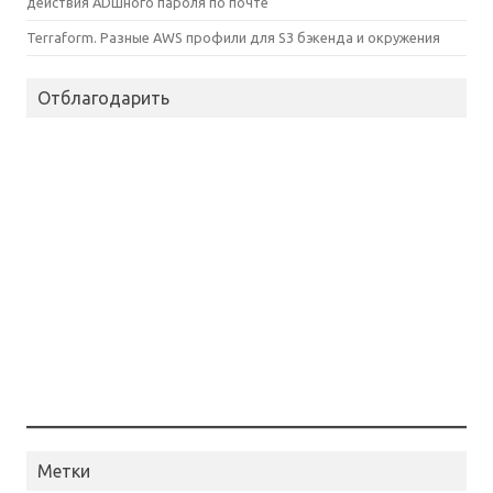
действия ADшного пароля по почте
Terraform. Разные AWS профили для S3 бэкенда и окружения
Отблагодарить
Метки