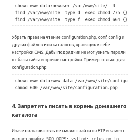
chown www-data:newuser /var/www/site/ -R

find /var/www/site -type d -exec chmod 775 {} \;

Убрать права на чтение configuration.php, conf, config и
других файлов или каталогов, хранящих в себе
настройки CMS. Дабы подрядчик не мог узнать пароли
от базы сайта и прочие настройки. Пример только для
configuration.php:
chown www-data:www-data /var/www/site/configuratio
4. Запретить писать в корень домашнего
каталога
Иначе пользователь не сможет зайти по FTP и клиент
выдаст ошибку
500 OOPS: vsftpd: refusing to