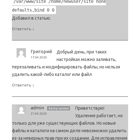
/var/www/site /home/newuser/site none
defaults,bind 0 0
Добавил в статью.
↓
Ответить
Григорий
Добрый день, при таких
17.04.2020
настройках можно заливать,
перезаливать и модифицировать файлы, но нельзя
удалить какой-либо каталог или файл
↓
Ответить
admin
Приветствую!
Автор записи
21.04.2020
Удаление работает, но
только для уже существующих файлов. Но новые
файлы и каталоги на самом деле невозможно удалить
из-за неверных прав при их создании. Для исправления