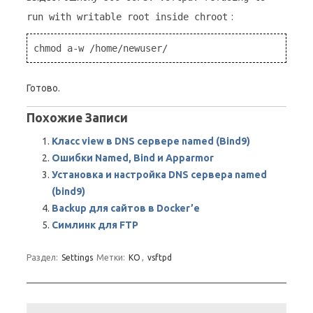
run with writable root inside chroot
:
chmod a-w /home/newuser/
Готово.
Похожие Записи
Класс view в DNS сервере named (Bind9)
Ошибки Named, Bind и Apparmor
Установка и настройка DNS сервера named
(bind9)
Backup для сайтов в Docker’е
Симлинк для FTP
Раздел:
Settings
Метки:
KO
,
vsftpd