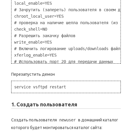
local_enable=YES

# Зачрутить (запереть) пользователя в своем домашн
chroot_local_user=YES

# проверка на наличие шелла пользователя (из /etc/
check_shell=NO

# Разрешить закачку файлов

write_enable=YES

# Включить логирование uploads/downloads файлов

xferlog_enable=YES

# Использовать порт 20 для передачи данных

connect_from_port_20=YES

Перезапустить демон
# Изменить владельца закачанных файлов на указанно
chown_uploads=YES

service vsftpd restart
chown_username=nobody

# закрыть доступ к файлам, подходящим под следующи
1. Создать пользователя
Создать пользователя
newuser
в домашний каталог
которого будет монтироваться каталог сайта: