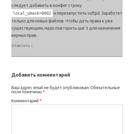
следует добавить в конфиг строку
local_umask=0002
и перезапустить vsftpd. Заработет
только для новых файлов. Чтобы дать права к уже
существующим, надо повторить шаг 3 для назначения
верных прав.
↓
Ответить
Добавить комментарий
Ваш адрес email не будет опубликован.
Обязательные
поля помечены
*
Комментарий
*