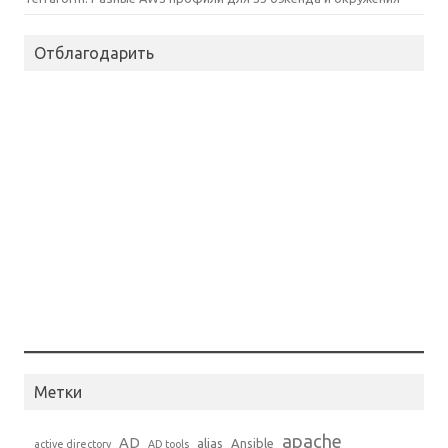
Отблагодарить
Метки
apache
AD
alias
Ansible
active directory
AD tools