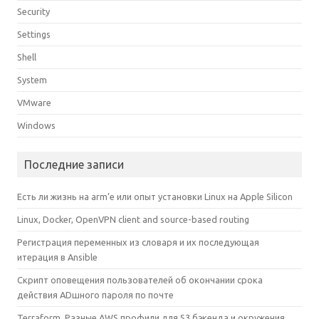
Security
Settings
Shell
System
VMware
Windows
Последние записи
Есть ли жизнь на arm’е или опыт установки Linux на Apple Silicon
Linux, Docker, OpenVPN client and source-based routing
Регистрация переменных из словаря и их последующая
итерация в Ansible
Скрипт оповещения пользователей об окончании срока
действия ADшного пароля по почте
Terraform. Разные AWS профили для S3 бэкенда и окружения