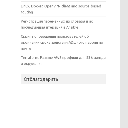
Linux, Docker, OpenVPN client and source-based
routing
Регистрация переменных из словаря и их
последующая итерация в Ansible
Скрипт оповещения пользователей об
окончании срока действия ADшного пароля по
почте
Terraform. Разные AWS профили для S3 бэкенда
и окружения
Отблагодарить