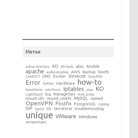
Метки
AD
alias
Ansible
active directory
AD tools
apache
AWS
Backup
bind9
authentication
Dovecot
DNS
Docker
CentOS 7
Easy-RSA
how-to
Error
HardWare
forfiles
KO
Iptables
hwaddress
interfaces
jinja
log
ManageSiev
LightSquid
mod_proxy
MySQL
mount.cifs
mount_smbfs
named
OpenVPN
Postfix
PostgreSQL
rsyslog
SIP
terraform
troubleshooting
Squid
SSL
unique
VMware
Windows
авторизация