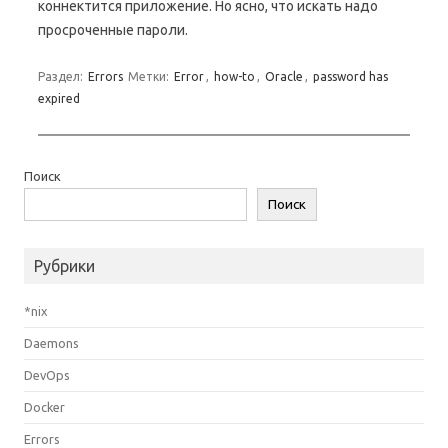
коннектится приложение. Но ясно, что искать надо
просроченные пароли.
Раздел:
Errors
Метки:
Error
,
how-to
,
Oracle
,
password has
expired
Поиск
Поиск
Рубрики
*nix
Daemons
DevOps
Docker
Errors