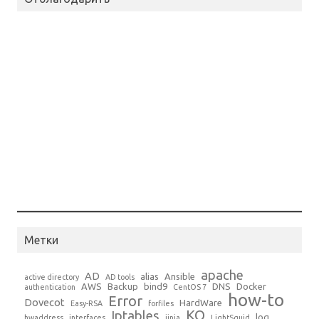
Метки
apache
AD
alias
Ansible
active directory
AD tools
AWS
Backup
bind9
DNS
Docker
authentication
CentOS 7
how-to
Error
Dovecot
HardWare
Easy-RSA
forfiles
KO
Iptables
log
hwaddress
interfaces
jinja
LightSquid