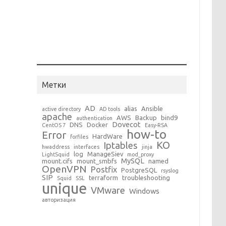
Метки
AD
alias
Ansible
active directory
AD tools
apache
AWS
Backup
bind9
authentication
Dovecot
DNS
Docker
CentOS 7
Easy-RSA
how-to
Error
HardWare
forfiles
KO
Iptables
hwaddress
interfaces
jinja
log
ManageSiev
LightSquid
mod_proxy
MySQL
mount.cifs
mount_smbfs
named
OpenVPN
Postfix
PostgreSQL
rsyslog
SIP
terraform
troubleshooting
Squid
SSL
unique
VMware
Windows
авторизация