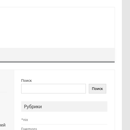
Поиск
Поиск
Рубрики
*nix
лей
Daemons