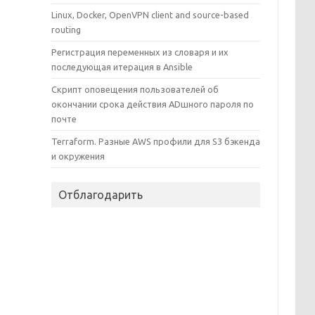
Linux, Docker, OpenVPN client and source-based
routing
Регистрация переменных из словаря и их
последующая итерация в Ansible
Скрипт оповещения пользователей об
окончании срока действия ADшного пароля по
почте
Terraform. Разные AWS профили для S3 бэкенда
и окружения
Отблагодарить