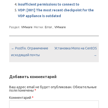
insufficient permissions to connect to
VDP: [001] The most recent checkpoint for the
VDP appliance is outdated
Раздел:
VMware
Метки:
Error
,
VMware
Навигация по записям
←
Postfix. Ограничение
Установка Mono на CentOS
исходящей почты
→
Добавить комментарий
Ваш адрес email не будет опубликован.
Обязательные
поля помечены
*
Комментарий
*