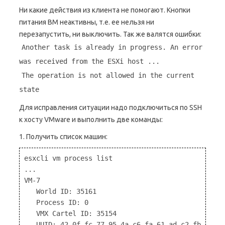
Ни какие действия из клиента не помогают. Кнопки
питания ВМ неактивны, т.е. ее нельзя ни
перезапустить, ни выключить. Так же валятся ошибки:
Another task is already in progress. An error
was received from the ESXi host ...
The operation is not allowed in the current
state
Для исправления ситуации надо подключиться по SSH
к хосту VMware и выполнить две команды:
1. Получить список машин:
esxcli vm process list

...

VM-7

   World ID: 35161

   Process ID: 0

   VMX Cartel ID: 35154

   UUID: 42 0f fc 77 95 4a c6 fa-61 ad c2 fb cd 02