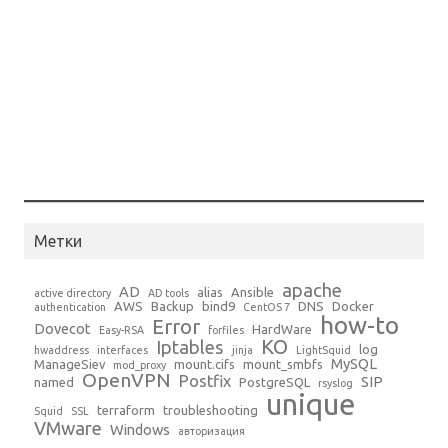
Метки
apache
AD
alias
Ansible
active directory
AD tools
AWS
Backup
bind9
DNS
Docker
authentication
CentOS 7
how-to
Error
Dovecot
HardWare
Easy-RSA
forfiles
KO
Iptables
log
hwaddress
interfaces
jinja
LightSquid
MySQL
ManageSiev
mount.cifs
mount_smbfs
mod_proxy
OpenVPN
Postfix
SIP
named
PostgreSQL
rsyslog
unique
terraform
troubleshooting
Squid
SSL
VMware
Windows
авторизация