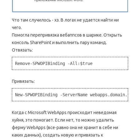
Что там случилось - хз. В логах не удается найти ни
чего.
Помогла перепривязка вебаппсов в шарике. Открыть
консоль SharePoint и выполнить пару команд.
Отвязать:
Remove-SPWOPIBinding -All:$true
Привязать:
New-SPWOPIBinding -ServerName webapps.domain.com
Когда с Microsoft WebApps происходит неведомая
хуйня, это помогает. Если нет, то можно удалить
ферму WebApps (все-равно она не хранит в себе ни
каких данных), создать новую и привязать к