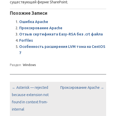
существующей ферме SharePoint.
Похожие Записи
Ошибка Apache
Проксирование Apache
Отзыв сертификата Easy-RSA без .crt файла
Forfiles
Особенность расширения LVM тома на CentOS
7
Раздел:
Windows
Навигация по записям
←
Asterisk — rejected
Проксирование Apache
→
because extension not
found in context from-
internal